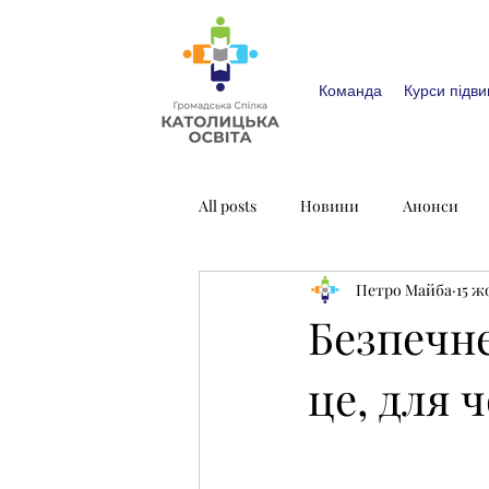
Команда
Курси підви
All posts
Новини
Анонси
Петро Майба
15 ж
Безпечн
це, для 