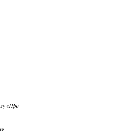
ту 
«Про 
е 