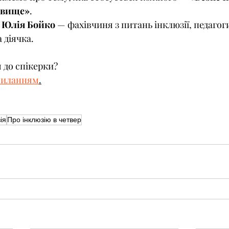
овище»
.
 
Юлія Бойко
 — фахівчиня з питань інклюзії, педагог
 діячка.
 до спікерки?
силанням
.
ія
Про інклюзію в четвер