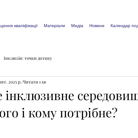
щення кваліфікації
Матеріали
Медіа
Новини
Календар под
Інклюзія: точки дотику
овт. 2025 р.
Читати 1 хв
е інклюзивне середовищ
чого і кому потрібне?