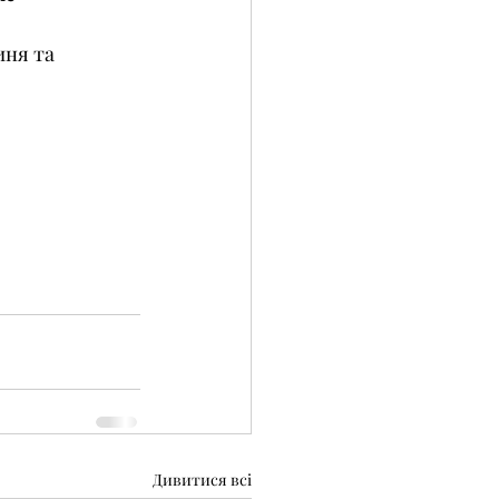
иня та 
Дивитися всі