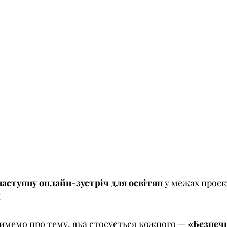
аступну онлайн-зустріч для освітян
 у межах проєк
!
имемо про тему, яка стосується кожного — 
«Безпечн