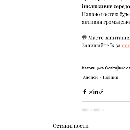
інклюзивне серед
Нашою гостею буде
активна громадська
💬 Маєте запитання
Залишайте їх за 
по
Католицька Освіта
Інклюз
Анонси
Новини
Останні пости