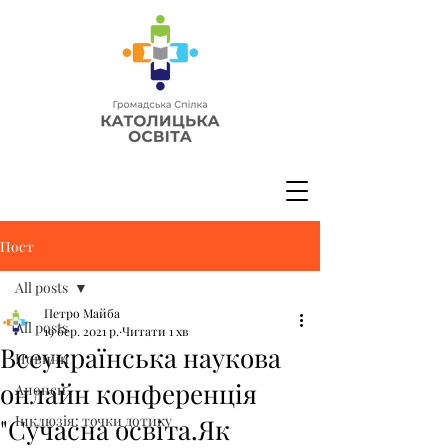
Пост
All posts
Петро Майба
All posts
19 бер. 2021 р.
Читати 1 хв
Всеукраїнська наукова
Новини
онлайн конференція
Анонси
Інклюзія: точки дотику
"Сучасна освіта.Як