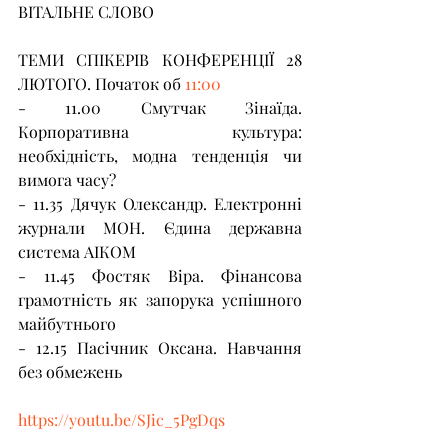
ВІТАЛЬНЕ СЛОВО  
ТЕМИ СПІКЕРІВ КОНФЕРЕНЦІЇ 28 
ЛЮТОГО. Початок об 
11:00
​ 
- 11.00 Смутчак Зінаїда. 
Корпоративна культура: 
необхідність, модна тенденція чи 
вимога часу? 
- 11.35 Дячук Олександр. Електронні 
журнали МОН. Єдина державна 
система АІКОМ 
- 11.45 Фостяк Віра. Фінансова 
грамотність як запорука успішного 
майбутнього 
- 12.15 Пасічник Оксана. Навчання 
без обмежень  
https://youtu.be/SJic_5PgDqs
​   