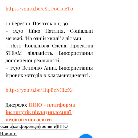
https://youtu.be/eSkD0CiucT0
​   
01 березня. Початок о 15.30 
- 15.30 Яйко Наталія. Соціальні 
мережі. ’На одній хвилі’ з дітьми. 
- 16.30 Ковальова Олена. Проєктна 
STEAM діяльність. Використання 
доповненої реальності. 
- 17.30 Величко Анна. Використання 
ігрових методів в класменеджменті.  
https://youtu.be/LhpBcNCLeX8
Джерело: 
ІППО - платформа 
інститутів післядипломної 
педагогічної освіти
освіта
конференція
тренінги
ІППО
Новини