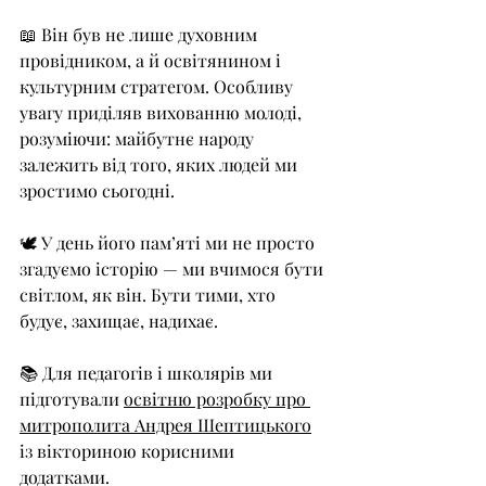
📖 Він був не лише духовним 
провідником, а й освітянином і 
культурним стратегом. Особливу 
увагу приділяв вихованню молоді, 
розуміючи: майбутнє народу 
залежить від того, яких людей ми 
зростимо сьогодні.
🕊 У день його пам’яті ми не просто 
згадуємо історію — ми вчимося бути 
світлом, як він. Бути тими, хто 
будує, захищає, надихає. 
📚 Для педагогів і школярів ми 
підготували 
освітню розробку про 
митрополита Андрея Шептицького
із вікториною корисними 
додатками.