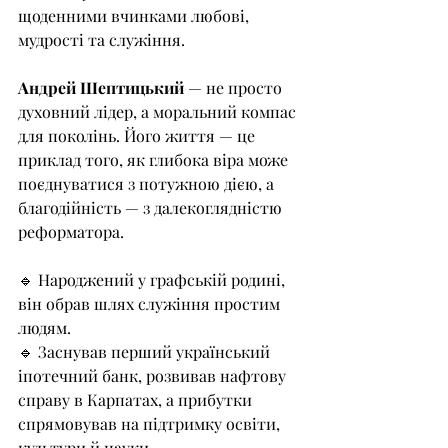
щоденними вчинками любові, 
мудрості та служіння.
Андрей Шептицький
 — не просто 
духовний лідер, а моральний компас 
для поколінь. Його життя — це 
приклад того, як глибока віра може 
поєднуватися з потужною дією, а 
благодійність — з далекоглядністю 
реформатора.
🔹 Народжений у графській родині, 
він обрав шлях служіння простим 
людям.
🔹 Заснував перший український 
іпотечний банк, розвивав нафтову 
справу в Карпатах, а прибутки 
спрямовував на підтримку освіти, 
культури й науки.