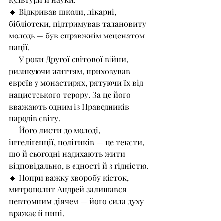
🔹 Відкривав школи, лікарні, 
бібліотеки, підтримував талановиту 
молодь — був справжнім меценатом 
нації.
🔹 У роки Другої світової війни, 
ризикуючи життям, приховував 
євреїв у монастирях, рятуючи їх від 
нацистського терору. За це його 
вважають одним із Праведників 
народів світу.
🔹 Його листи до молоді, 
інтелігенції, політиків — це тексти, 
що й сьогодні надихають жити 
відповідально, в єдності й з гідністю.
🔹 Попри важку хворобу кісток, 
митрополит Андрей залишався 
невтомним діячем — його сила духу 
вражає й нині.