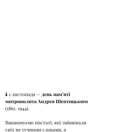
🕯 1 листопада — 
день пам’яті 
митрополита Андрея Шептицького
(1865–1944).
Вшановуємо постаті, які змінювали 
світ не гучними словами, а 