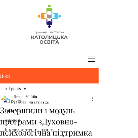
Пост
All posts
Петро Майба
All posts
28 трав.
Читати 1 хв
Завершили 1 модуль
Новини
програми «Духовно-
Анонси
Інклюзія: точки дотику
психологічна підтримка