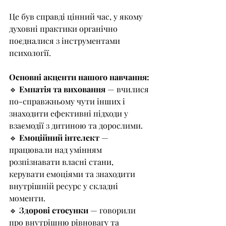
Це був справді цінний час, у якому 
духовні практики органічно 
поєдналися з інструментами 
психології.
Основні акценти нашого навчання:
🔹 
Емпатія та виховання
 — вчилися 
по-справжньому чути інших і 
знаходити ефективні підходи у 
взаємодії з дитиною та дорослими.
🔹 
Емоційний інтелект
 — 
працювали над умінням 
розпізнавати власні стани, 
керувати емоціями та знаходити 
внутрішній ресурс у складні 
моменти.
🔹 
Здорові стосунки
 — говорили 
про внутрішню рівновагу та 