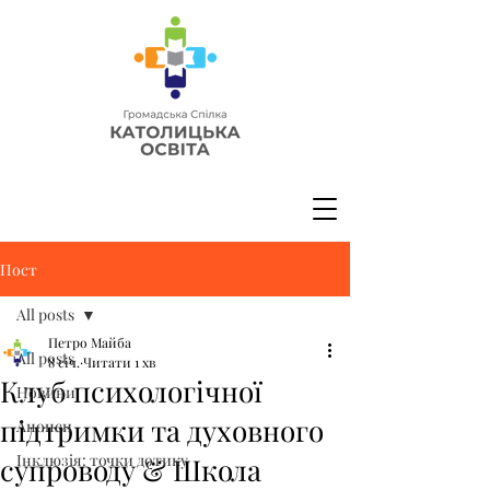
Пост
All posts
Петро Майба
All posts
8 січ.
Читати 1 хв
Клуб психологічної
Новини
підтримки та духовного
Анонси
Інклюзія: точки дотику
супроводу & Школа