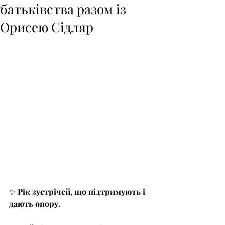
батьківства разом із
Орисею Сідляр
✨
 Рік зустрічей, що підтримують і 
дають опору.