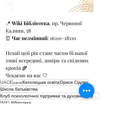
📍 
Wiki Бібліотека
, пр. Червоної 
Калини, 58
⏰ 
Час незмінний
: 16:00–18:00
Нехай цей рік стане часом більшої 
тиші всередині, довіри та свідомих 
кроків 🌾
Чекаємо на вас 🤍
UACE
uace
Католицька освіта
Орися Сідляр
Школа батьківства
Клуб психологічної підтримки та духовного супроводу
WIKI бібліотека
Анонси
Новини