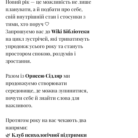
Новий рік — це можливість не лише 
планувати, а й подбати про себе, 
свій внутрішній стан і стосунки з 
тими, хто поруч 🤍
Запрошуємо вас до
 Wiki Бібліотеки 
на цикл зустрічей, які триватимуть 
упродовж усього року та стануть 
простором спокою, роздумів і 
зростання.
Разом із 
Орисею Сідляр
 ми 
продовжуємо створювати 
середовище, де можна зупинитися, 
почути себе й знайти слова для 
важливого.
Протягом року на вас чекають два 
напрями:
🌿 
Клуб психологічної підтримки 