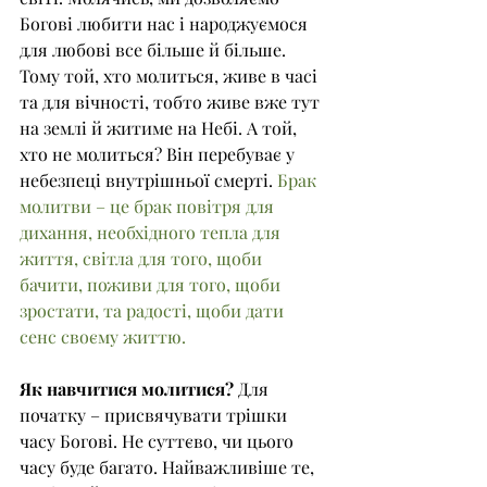
Богові любити нас і народжуємося 
для любові все більше й більше. 
Тому той, хто молиться, живе в часі 
та для вічності, тобто живе вже тут 
на землі й житиме на Небі. А той, 
хто не молиться? Він перебуває у 
небезпеці внутрішньої смерті. 
Брак 
молитви – це брак повітря для 
дихання, необхідного тепла для 
життя, світла для того, щоби 
бачити, поживи для того, щоби 
зростати, та радості, щоби дати 
сенс своєму життю.
Як навчитися молитися?
 Для 
початку – присвячувати трішки 
часу Богові. Не суттєво, чи цього 
часу буде багато. Найважливіше те, 