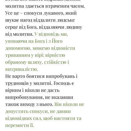
молитва здається втраченим часом. 
Усе це – спокуси лукавого, який 
шукає нагод віддалити людське 
серце від Бога, віддаляючи людину 
від молитви.
 У відповідь ми, 
уповаючи на Бога і з Його 
допомогою, можемо відповісти 
триванням у вірі: вірністю 
обраному шляху, стійкістю і 
витривалістю.
Не варто боятися випробувань і 
труднощів у молитві. Господь є 
вірним і ніколи не дасть 
випробовування, не вказавши 
також виходу з нього. 
Він ніколи не 
допустить спокуси, не давши 
відповідних сил, щоб вистояти та 
перемогти її.