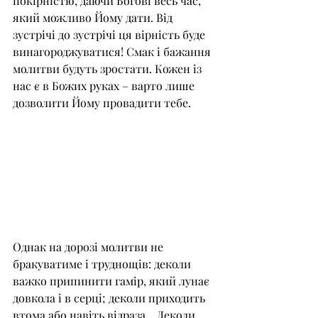
покірністю, даючи Богові весь час, 
який можливо Йому дати. Від 
зустрічі до зустрічі ця вірність буде 
винагороджуватися! Смак і бажання 
молитви будуть зростати. Кожен із 
нас є в Божих руках – варто лише 
дозволити Йому провадити тебе.
Однак на дорозі молитви не 
бракуватиме і труднощів: деколи 
важко припинити гамір, який лунає 
довкола і в серці; деколи приходить 
втома або навіть відраза... Деколи 