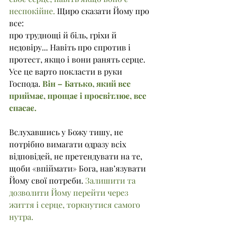
неспокійне. 
Щиро сказати Йому про 
все:
про труднощі й біль, гріхи й 
недовіру... Навіть про спротив і 
протест, якщо і вони ранять серце. 
Усе це варто покласти в руки 
Господа. 
Він – Батько, який все 
приймає, прощає і просвітлює, все 
спасає.
Вслухавшись у Божу тишу, не 
потрібно вимагати одразу всіх 
відповідей, не претендувати на те, 
щоби «впіймати» Бога, нав’язувати 
Йому свої потреби. 
Залишити та 
дозволити Йому перейти через 
життя і серце, торкнутися самого 
нутра.