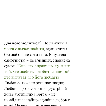
Для чого молитися?
 Щоби жити. А 
жити означає любити
, адже життя 
без любові не є життям. Є пустою 
самотністю – це в’язниця, сповнена 
сумом. 
Живе по-справжньому лише 
той, хто любить, і любить лише той, 
хто відчуває, що його люблять
. 
Любов осяює і перемінює людину. 
Любов народжується від зустрічі й 
живе зустріччю з Богом – це 
найбільша і найправдивіша любов у 
світі. Молячись, ми дозволяємо 