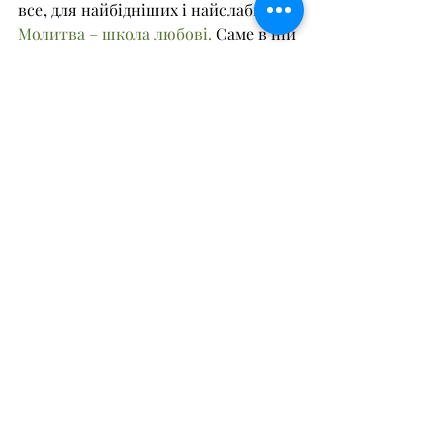
все, для найбідніших і найслабших.
Молитва – школа любові. 
Саме в ній 
можна відчути безмежну любов, 
щоразу заново народжуватися, знов 
і знов стаючи щедрим, прощаючи й 
даруючи себе іншим безмежно, 
невтомно і безкорисливо.
Хто молиться з Ісусом і живе в 
єдності з Ним; хто молиться Ісусові 
або Його Отцеві або звертається до 