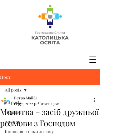
Пост
All posts
Петро Майба
All posts
1 груд. 2022 р.
Читати 3 хв
Молитва – засіб дружньої
Новини
розмови з Господом
Анонси
Інклюзія: точки дотику