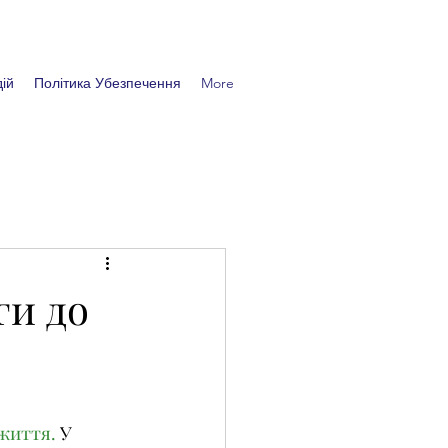
ій
Політика Убезпечення
More
ги до
життя.
 У 