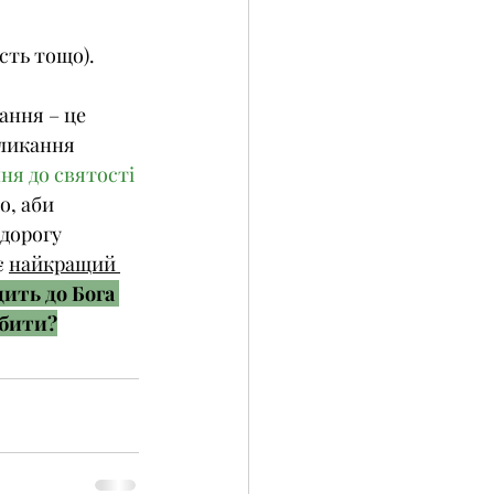
сть тощо).
ання – це 
ликання 
я до святості 
го, аби 
дорогу 
 
найкращий 
дить до Бога 
обити?