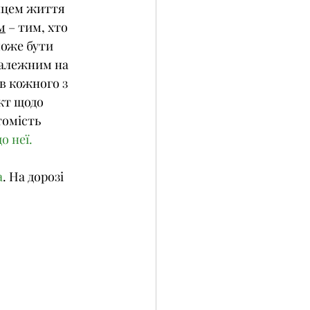
інцем життя
м
 – тим, хто 
може бути 
алежним на 
в кожного з 
кт щодо 
омість 
о неї.
а
. На дорозі