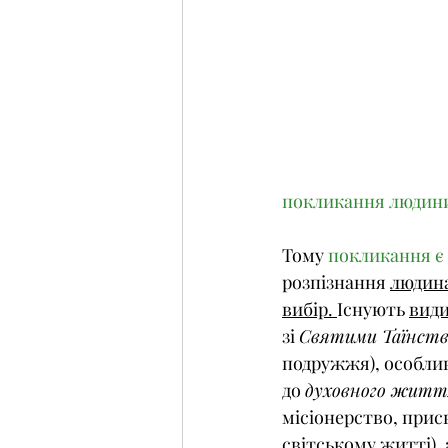
покликання людини 
Тому 
покликання є 
розпізнання 
людина
вибір. 
Існують 
вид
зі 
Святими Таїнст
подружжя), особли
до 
духовного житт
місіонерство, присв
світському житті), 