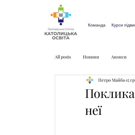
Команда
Курси підви
All posts
Новини
Анонси
Петро Майба
15 гр
Покликан
неї