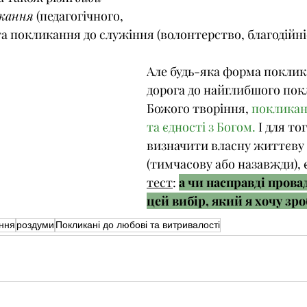
икання
 (педагогічного, 
та покликання до служіння (волонтерство, благодійні
Але будь-яка форма поклик
дорога до найглибшого пок
Божого творіння, 
покликанн
та єдності з Богом.
 І для то
визначити власну життєву 
(тимчасову або назавжди), є
тест
: 
а чи насправді прова
цей вибір, який я хочу зр
ння
роздуми
Покликані до любові та витривалості