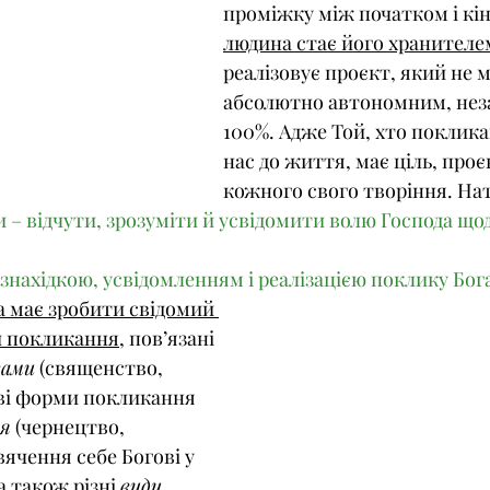
проміжку між початком і к
людина стає 
його хранителе
реалізовує проєкт, який не 
абсолютно автономним, нез
100%. Адже Той, хто поклика
нас до життя, має ціль, проє
кожного свого творіння. Нат
– відчути, зрозуміти й усвідомити волю Господа щод
знахідкою, усвідомленням і реалізацією поклику Бог
 має зробити свідомий 
и покликання
, пов’язані 
вами
 (священство, 
ві форми покликання 
я
 (чернецтво, 
ячення себе Богові у 
а також різні 
види 