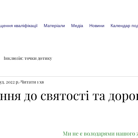
щення кваліфікації
Матеріали
Медіа
Новини
Календар под
Інклюзія: точки дотику
уд. 2022 р.
Читати 1 хв
ня до святості та доро
Ми не є володарями нашого 