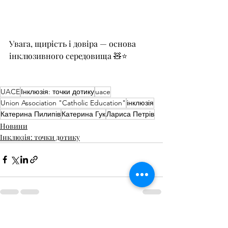
Увага, щирість і довіра — основа 
інклюзивного середовища 🧸⭐️
UACE
Інклюзія: точки дотику
uace
Union Association "Catholic Education"
інклюзія
Катерина Пилипів
Катерина Гук
Лариса Петрів
Новини
Інклюзія: точки дотику
Останні пости
Дивитися всі