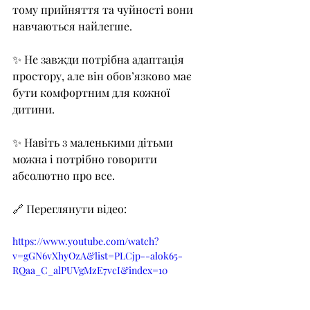
тому прийняття та чуйності вони 
навчаються найлегше.
✨ Не завжди потрібна адаптація 
простору, але він обов’язково має 
бути комфортним для кожної 
дитини.
✨ Навіть з маленькими дітьми 
можна і потрібно говорити 
абсолютно про все.
🔗 Переглянути відео:
https://www.youtube.com/watch?
v=gGN6vXhyOzA&list=PLCjp--alok65-
RQaa_C_alPUVgMzE7vcI&index=10