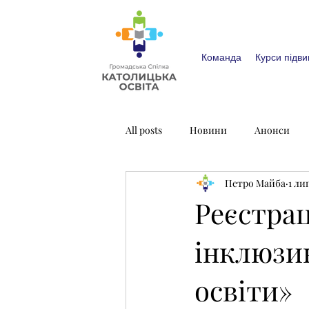
Команда
Курси підви
All posts
Новини
Анонси
Петро Майба
1 лип
Реєстрац
інклюзи
освіти»