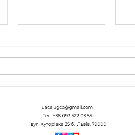
Завершили 3 модуль
Паст
програми «Духовно-
2027
психологічна підтримка
учасників освітнього
uace.ugcc@gmail.com
процесу» для освітніх
Тел. +38 093 522 03 55
капеланів.
вул. Хуторівка 35 б, Львів, 79000