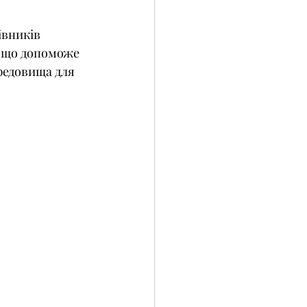
івників 
, що допоможе 
редовища для 