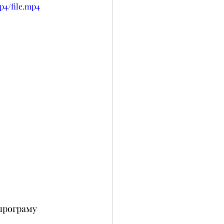
p4/file.mp4
програму 