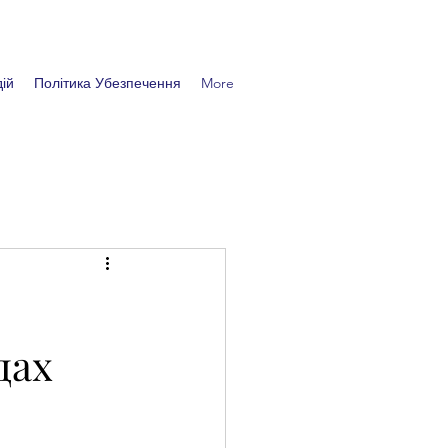
ій
Політика Убезпечення
More
дах