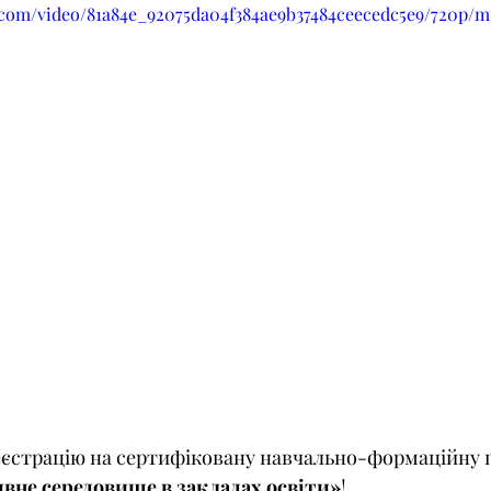
ic.com/video/81a84e_92075da04f384ae9b37484ceecedc5e9/720p/m
еєстрацію на сертифіковану навчально-формаційну 
вне середовище в закладах освіти»
!