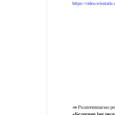
https://video.wixstat
📣 Розпочинаємо р
«Безпечне інклюзи