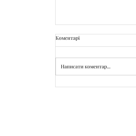
Коментарі
Написати коментар...
Реєтрація на сертифіковану
3-модульну навчально-
формаційну програму
«Безпечне інклюзивне
середовище в закладах
освіти»