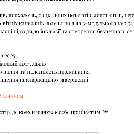
, психологів, соціальних педагогів, асистентів, кер
 освітніх капеланів долучитися до 3-модульного курсу
часні підходи до інклюзії та створення безпечного се
ня 2025
іарший дім», Львів
чування та можливість проживання
ищення кваліфікації по завершенні
силанням
тір, де кожен відчуває себе прийнятим. 💛