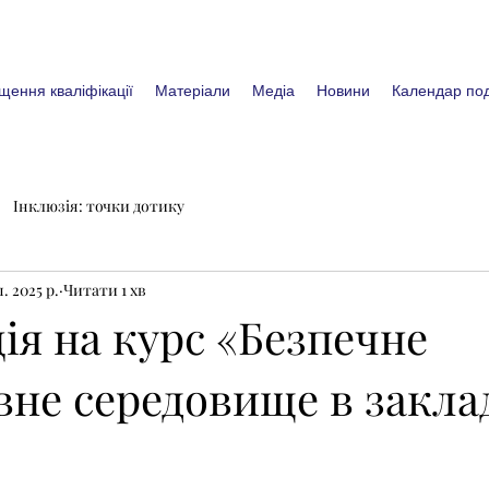
щення кваліфікації
Матеріали
Медіа
Новини
Календар под
Інклюзія: точки дотику
. 2025 р.
Читати 1 хв
ія на курс «Безпечне
вне середовище в закла