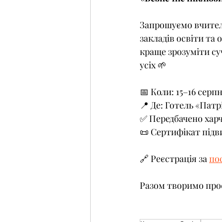
Запрошуємо вчителів
закладів освіти та
краще зрозуміти су
усіх 🌱
📅 Коли: 15–16 серп
📍 Де: Готель «Патр
✅ Передбачено хар
📜 Сертифікат підв
🔗 Реєстрація за 
по
Разом творимо прос