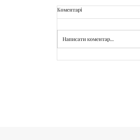
Коментарі
Написати коментар...
Реєтрація на сертифіковану
3-модульну навчально-
формаційну програму
«Безпечне інклюзивне
середовище в закладах
освіти»