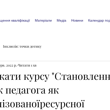
щення кваліфікації
Матеріали
Медіа
Новини
Календар под
Інклюзія: точки дотику
ерв. 2022 р.
Читати 1 хв
ати курсу "Становленн
 педагога як
ізованоїресурсної