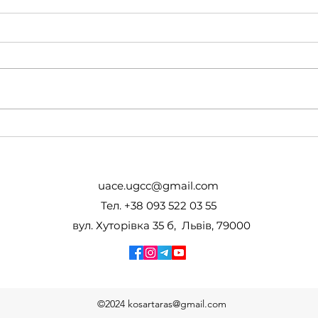
Завершили 3 модуль
Паст
програми «Духовно-
2027
психологічна підтримка
учасників освітнього
uace.ugcc@gmail.com
процесу» для освітніх
Тел. +38 093 522 03 55
капеланів.
вул. Хуторівка 35 б, Львів, 79000
©2024
kosartaras@gmail.com