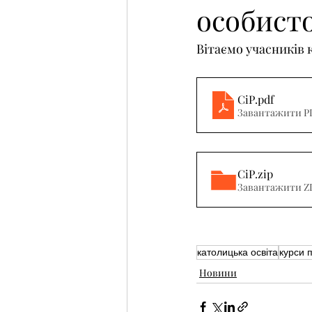
особисто
Вітаємо учасників 
СіР
.pdf
Завантажити PD
СіР
.zip
Завантажити ZI
католицька освіта
курси 
Новини