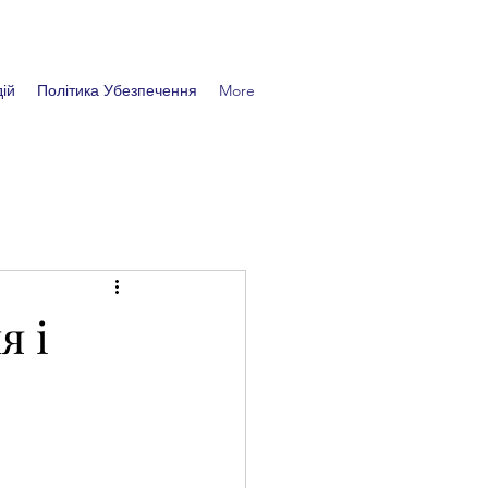
ій
Політика Убезпечення
More
я і