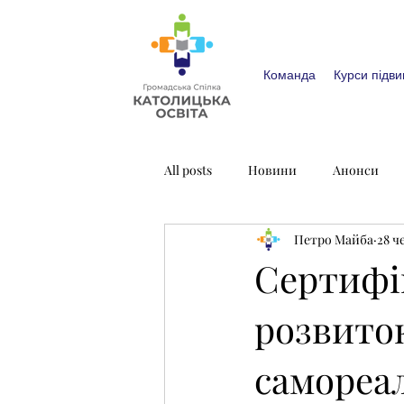
Команда
Курси підви
All posts
Новини
Анонси
Петро Майба
28 ч
Сертифік
розвиток
самореал