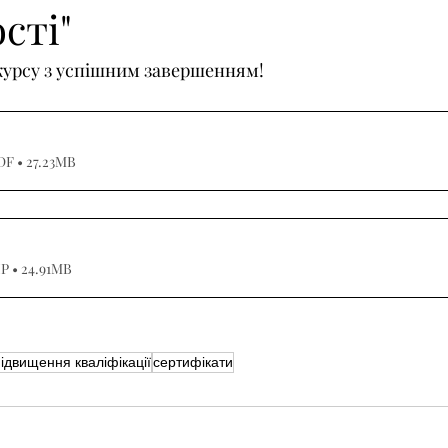
сті"
курсу з успішним завершенням!
F • 27.23MB
P • 24.91MB
підвищення кваліфікації
сертифікати