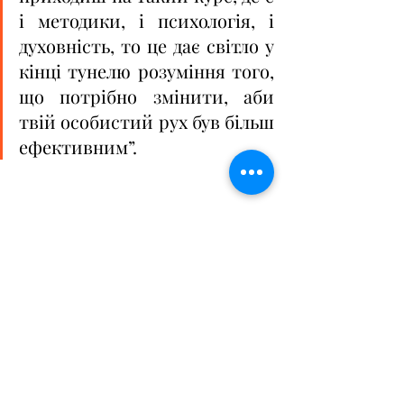
і методики, і психологія, і 
духовність, то це дає світло у 
кінці тунелю розуміння того, 
що потрібно змінити, аби 
твій особистий рух був більш 
ефективним”.
Додамо, що Літня Унівська Школа 
триватиме упродовж шести днів. 
Перша частина відбувається у 