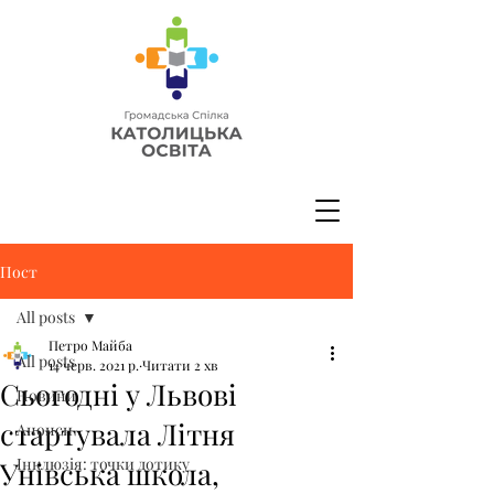
Пост
All posts
Петро Майба
All posts
14 черв. 2021 р.
Читати 2 хв
Сьогодні у Львові
Новини
стартувала Літня
Анонси
Інклюзія: точки дотику
Унівська школа,