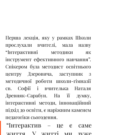
Перша лекція, яку у рамках Школи 
прослухали вчителі, мала назву 
“Інтерактивні методики як 
інструмент ефективного навчання”. 
Спікером була методист освітнього 
центру Дзеровича, заступник з 
методичної роботи школи-гімназії 
св. Софії і вчителька Наталя 
Древняк-Сарабун. На її думку, 
інтерактивні методи, інноваційний 
підхід до освіти, є наріжним каменем 
педагогіки сьогодення.
“Інтерактив – це є саме 
життя. У житті ми дуже 