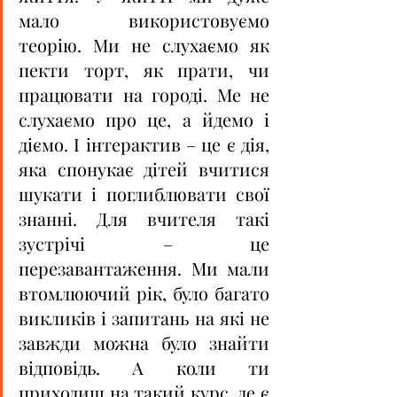
мало використовуємо 
теорію. Ми не слухаємо як 
пекти торт, як прати, чи 
працювати на городі. Ме не 
слухаємо про це, а йдемо і 
діємо. І інтерактив – це є дія, 
яка спонукає дітей вчитися 
шукати і поглиблювати свої 
знанні. Для вчителя такі 
зустрічі – це 
перезавантаження. Ми мали 
втомлюючий рік, було багато 
викликів і запитань на які не 
завжди можна було знайти 
відповідь. А коли ти 
приходиш на такий курс, де є 