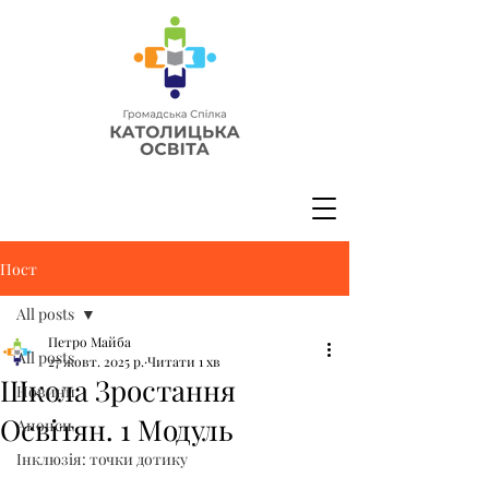
Пост
All posts
Петро Майба
All posts
27 жовт. 2025 р.
Читати 1 хв
Школа Зростання
Новини
Освітян. 1 Модуль
Анонси
Інклюзія: точки дотику