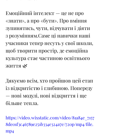
Емоційний інтелект — це не про 
«знати», а про «бути». Про вміння 
зупинятись, чути, відчувати і діяти 
з розумінням.Саме ці навички наші 
учасники тепер несуть у свої школи, 
щоб творити простір, де емоційна 
культура стає частиною освітнього 
життя 🌿
Дякуємо всім, хто пройшов цей етап 
із відкритістю і глибиною. Попереду 
— нові модулі, нові відкриття і ще 
більше тепла.
https://video.wixstatic.com/video/81a84e_7157
8de01f3c46789e251b334e324a7e/720p/mp4/file.
mp4