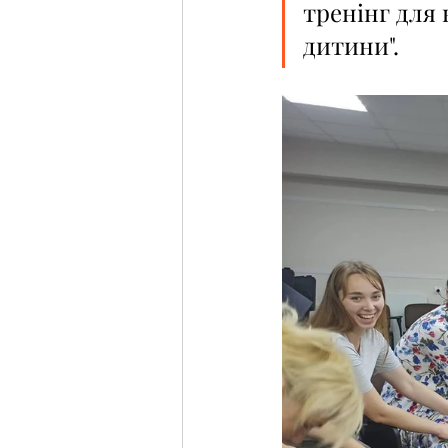
тренінг для 
дитини".