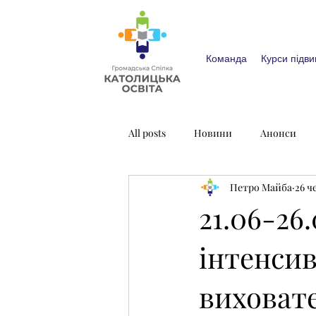
Команда
Курси підви
All posts
Новини
Анонси
Петро Майба
26 ч
21.06-26
інтенси
виховате