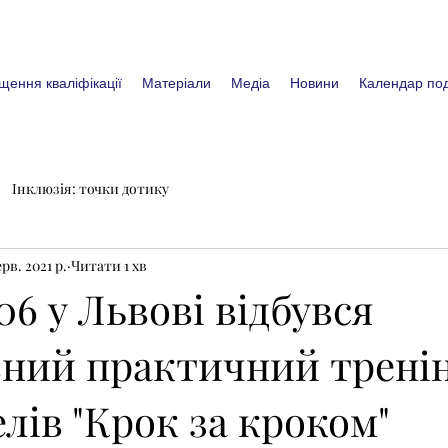
щення кваліфікації
Матеріали
Медіа
Новини
Календар под
Інклюзія: точки дотику
ерв. 2021 р.
Читати 1 хв
.06 у Львові відбувся
вний практичний тренін
лів "Крок за кроком"