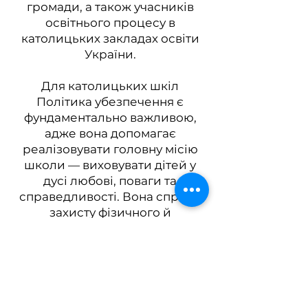
громади, а також учасників
освітнього процесу в
католицьких закладах освіти
України.
Для католицьких шкіл
Політика убезпечення є
фундаментально важливою,
адже вона допомагає
реалізовувати головну місію
школи — виховувати дітей у
дусі любові, поваги та
справедливості. Вона сприяє
захисту фізичного й
емоційного добробуту учнів,
створюючи умови для їхнього
цілісного, інтелектуального,
особистісного та фізичного
розвитку й підтримуючи віру
дітей у власну гідність.