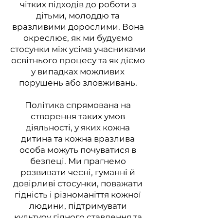
чітких підходів до роботи з
дітьми, молоддю та
вразливими дорослими. Вона
окреслює, як ми будуємо
стосунки між усіма учасниками
освітнього процесу та як діємо
у випадках можливих
порушень або зловживань.
Політика спрямована на
створення таких умов
діяльності, у яких кожна
дитина та кожна вразлива
особа можуть почуватися в
безпеці. Ми прагнемо
розвивати чесні, гуманні й
довірливі стосунки, поважати
гідність і різноманіття кожної
людини, підтримувати
культуру гідного ставлення та